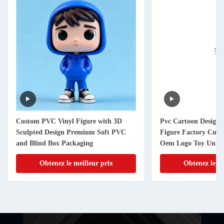
Custom PVC Vinyl Figure with 3D
Pvc Cartoon Design 
Sculpted Design Premium Soft PVC
Figure Factory Cust
and Blind Box Packaging
Oem Logo Toy Unise
Animal Themed Pvc
Obtenez le meilleur prix
Obtenez le me